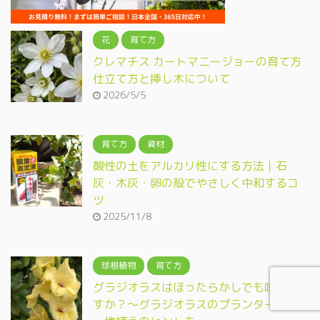
花
育て方
クレマチス カートマニージョーの育て方
仕立て方と挿し木について
2026/5/5
育て方
資材
酸性の土をアルカリ性にする方法｜石
灰・木灰・卵の殻でやさしく中和するコ
ツ
2025/11/8
球根植物
育て方
グラジオラスはほったらかしでも咲きま
すか？～グラジオラスのプランター栽培