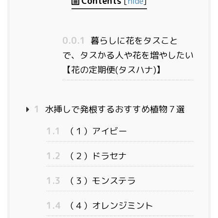
Contents
[
hide
]
0.0.1
暮らしに花をタスこと
で、タスかる人や花を増やしたい
【花の定期便(タスハナ)】
1
水挿しで発根するおすすめ植物７選
1.1
（１）アイビー
1.2
（２）ドラセナ
1.3
（３）モンステラ
1.4
（４）オレンジミント