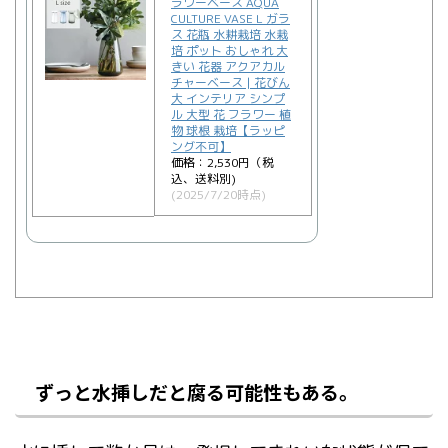
ラワーベース AQUA
CULTURE VASE L ガラ
ス 花瓶 水耕栽培 水栽
培 ポット おしゃれ 大
きい 花器 アクアカル
チャーベース | 花びん
大 インテリア シンプ
ル 大型 花 フラワー 植
物 球根 栽培【ラッピ
ング不可】
価格：2,530円（税
込、送料別)
(2025/7/20時点)
ずっと水挿しだと腐る可能性もある。