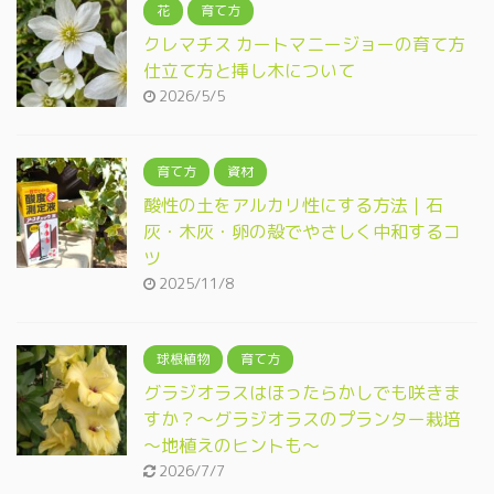
花
育て方
クレマチス カートマニージョーの育て方
仕立て方と挿し木について
2026/5/5
育て方
資材
酸性の土をアルカリ性にする方法｜石
灰・木灰・卵の殻でやさしく中和するコ
ツ
2025/11/8
球根植物
育て方
グラジオラスはほったらかしでも咲きま
すか？～グラジオラスのプランター栽培
～地植えのヒントも～
2026/7/7