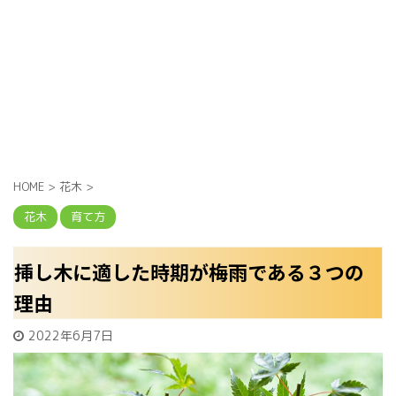
HOME
>
花木
>
花木
育て方
挿し木に適した時期が梅雨である３つの
理由
2022年6月7日